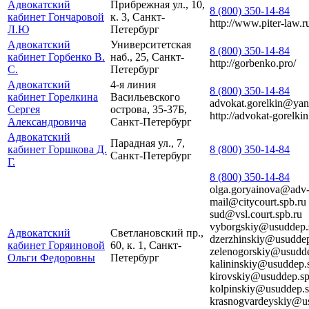
Адвокатский
Прибрежная ул., 10,
8 (800) 350-14-84
кабинет Гончаровой
к. 3, Санкт-
http://www.piter-law.r
Л.Ю
Петербург
Адвокатский
Университетская
8 (800) 350-14-84
кабинет Горбенко В.
наб., 25, Санкт-
http://gorbenko.pro/
С.
Петербург
Адвокатский
4-я линия
8 (800) 350-14-84
кабинет Горелкина
Васильевского
advokat.gorelkin@yan
Сергея
острова, 35-37Б,
http://advokat-gorelkin
Александровича
Санкт-Петербург
Адвокатский
Парадная ул., 7,
кабинет Горшкова Д.
8 (800) 350-14-84
Санкт-Петербург
Г.
8 (800) 350-14-84
olga.goryainova@adv-
mail@citycourt.spb.ru
sud@vsl.court.spb.ru
vyborgskiy@usuddep.
Адвокатский
Светлановский пр.,
dzerzhinskiy@usuddep
кабинет Горяиновой
60, к. 1, Санкт-
zelenogorskiy@usudde
Ольги Федоровны
Петербург
kalininskiy@usuddep.
kirovskiy@usuddep.sp
kolpinskiy@usuddep.s
krasnogvardeyskiy@us