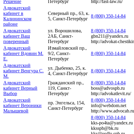
Решение
Петербург
http://fast-law.ru/
Адвокатский
кабинет в
Северный пр., 63, к.
8 (800) 350-14-84
Калининском
5, Санкт-Петербург
районе
Адвокатский
ул. Ворошилова,
8 (800) 350-14-84
кабинет Ваш
2АБ, Санкт-
gbn211@yandex.ru
поверенный
Петербург
http://advokat-chestikin
Адвокатский
Измайловский пр.,
кабинет Вдовин М.
9/2, Санкт-
8 (800) 350-14-84
Е.
Петербург
Адвокатский
ул. Дыбенко, 25, к.
кабинет Венгура С.
8 (800) 350-14-84
4, Санкт-Петербург
М.
Адвокатский
Гражданский пр.,
8 (800) 350-14-84
кабинет Верный
119, Санкт-
boss@advospb.ru
Выбор
Петербург
http://advokatlevit.ru/
Адвокатский
8 (800) 350-14-84
пр. Энгельса, 154,
кабинет Вероники
info@webdom.net
Санкт-Петербург
Малышевой
http://www.advocab.ru
8 (800) 350-14-84
kks-po4ta@yandex.ru
kksspb@bk.ru
kks@usdlo.spb.ru