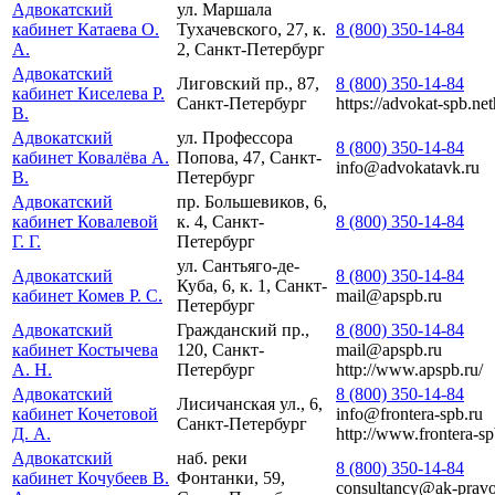
Адвокатский
ул. Маршала
кабинет Катаева О.
Тухачевского, 27, к.
8 (800) 350-14-84
А.
2, Санкт-Петербург
Адвокатский
Лиговский пр., 87,
8 (800) 350-14-84
кабинет Киселева Р.
Санкт-Петербург
https://advokat-spb.net
В.
Адвокатский
ул. Профессора
8 (800) 350-14-84
кабинет Ковалёва А.
Попова, 47, Санкт-
info@advokatavk.ru
В.
Петербург
Адвокатский
пр. Большевиков, 6,
кабинет Ковалевой
к. 4, Санкт-
8 (800) 350-14-84
Г. Г.
Петербург
ул. Сантьяго-де-
Адвокатский
8 (800) 350-14-84
Куба, 6, к. 1, Санкт-
кабинет Комев Р. С.
mail@apspb.ru
Петербург
Адвокатский
Гражданский пр.,
8 (800) 350-14-84
кабинет Костычева
120, Санкт-
mail@apspb.ru
А. Н.
Петербург
http://www.apspb.ru/
Адвокатский
8 (800) 350-14-84
Лисичанская ул., 6,
кабинет Кочетовой
info@frontera-spb.ru
Санкт-Петербург
Д. А.
http://www.frontera-sp
Адвокатский
наб. реки
8 (800) 350-14-84
кабинет Кочубеев В.
Фонтанки, 59,
consultancy@ak-pravo