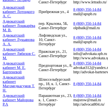
Санкт-Петербург
http://www.letrado.ru/
Адвокатский
8 (800) 350-14-84
кабинет Лотоцкого
Прибрежная ул., 4
mail@apspb.ru
А. С.
Адвокатский
пер. Крылова, 5Б,
8 (800) 350-14-84
кабинет Лошкарёва
Санкт-Петербург
olpibaik@mail.ru
М. В.
Адвокатский
Лифляндская ул.,
8 (800) 350-14-84
кабинет Лукьянова
10, Санкт-
mail@apspb.ru
А. А.
Петербург
Адвокатский
8 (800) 350-14-84
Пражская ул., 21,
кабинет Лябихов С.
info@advokata.spb.ru
Санкт-Петербург
М.
http://www.advokata.s
Адвокатский
8 (800) 350-14-84
Предпортовая ул., 8,
кабинет М. Е.
advokat312@yandex.
Санкт-Петербург
Бартеневой
http://advokat-bartenev
Адвокатский
Шлиссельбургский
кабинет
пр., 18, к. 1, Санкт-
8 (800) 350-14-84
Магомедкасумов Т.
Петербург
Н.
Адвокатский
Парашютная ул., 23,
8 (800) 350-14-84
кабинет Майорова
к. 1, Санкт-
majorow@mail.ru
Р.A
Петербург
http://advocat804.ru/