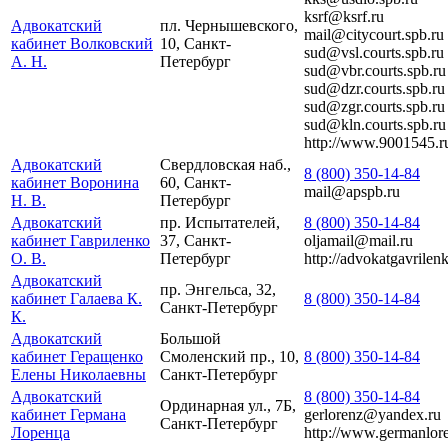
ksrf@ksrf.ru
Адвокатский
пл. Чернышевского,
mail@citycourt.spb.ru
кабинет Волковский
10, Санкт-
sud@vsl.courts.spb.ru
А. Н.
Петербург
sud@vbr.courts.spb.ru
sud@dzr.courts.spb.ru
sud@zgr.courts.spb.ru
sud@kln.courts.spb.ru
http://www.9001545.r
Адвокатский
Свердловская наб.,
8 (800) 350-14-84
кабинет Воронина
60, Санкт-
mail@apspb.ru
Н. В.
Петербург
Адвокатский
пр. Испытателей,
8 (800) 350-14-84
кабинет Гавриленко
37, Санкт-
oljamail@mail.ru
О. В.
Петербург
http://advokatgavrilen
Адвокатский
пр. Энгельса, 32,
кабинет Галаева К.
8 (800) 350-14-84
Санкт-Петербург
К.
Адвокатский
Большой
кабинет Геращенко
Смоленский пр., 10,
8 (800) 350-14-84
Елены Николаевны
Санкт-Петербург
Адвокатский
8 (800) 350-14-84
Ординарная ул., 7Б,
кабинет Германа
gerlorenz@yandex.ru
Санкт-Петербург
Лоренца
http://www.germanlore