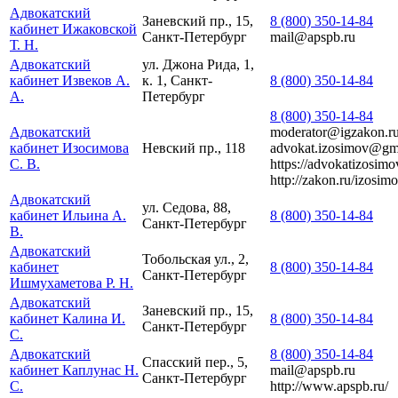
Адвокатский
Заневский пр., 15,
8 (800) 350-14-84
кабинет Ижаковской
Санкт-Петербург
mail@apspb.ru
Т. Н.
Адвокатский
ул. Джона Рида, 1,
кабинет Извеков А.
к. 1, Санкт-
8 (800) 350-14-84
А.
Петербург
8 (800) 350-14-84
Адвокатский
moderator@igzakon.r
кабинет Изосимова
Невский пр., 118
advokat.izosimov@gm
С. В.
https://advokatizosimov
http://zakon.ru/izosim
Адвокатский
ул. Седова, 88,
кабинет Ильина А.
8 (800) 350-14-84
Санкт-Петербург
В.
Адвокатский
Тобольская ул., 2,
кабинет
8 (800) 350-14-84
Санкт-Петербург
Ишмухаметова Р. Н.
Адвокатский
Заневский пр., 15,
кабинет Калина И.
8 (800) 350-14-84
Санкт-Петербург
С.
Адвокатский
8 (800) 350-14-84
Спасский пер., 5,
кабинет Каплунас Н.
mail@apspb.ru
Санкт-Петербург
С.
http://www.apspb.ru/