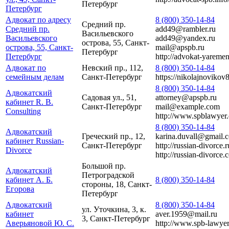
Петербург
Петербург
Адвокат по адресу
8 (800) 350-14-84
Средний пр.
Средний пр.
add49@rambler.ru
Васильевского
Васильевского
add49@yandex.ru
острова, 55, Санкт-
острова, 55, Санкт-
mail@apspb.ru
Петербург
Петербург
http://advokat-yareme
Адвокат по
Невский пр., 112,
8 (800) 350-14-84
семейным делам
Санкт-Петербург
https://nikolajnovikov
8 (800) 350-14-84
Адвокатский
Садовая ул., 51,
attorney@apspb.ru
кабинет R. B.
Санкт-Петербург
mail@example.com
Consulting
http://www.spblawyer
8 (800) 350-14-84
Адвокатский
Греческий пр., 12,
karina.duvall@gmail.
кабинет Russian-
Санкт-Петербург
http://russian-divorce.r
Divorce
http://russian-divorce.
Большой пр.
Адвокатский
Петроградской
кабинет А. Б.
8 (800) 350-14-84
стороны, 18, Санкт-
Егорова
Петербург
Адвокатский
8 (800) 350-14-84
ул. Уточкина, 3, к.
кабинет
aver.1959@mail.ru
3, Санкт-Петербург
Аверьяновой Ю. С.
http://www.spb-lawyer