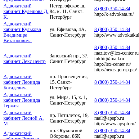
Адвокатский
Петергофское ш.,
8 (800) 350-14-84
кабинет Кулешова Д.
84, к. 11, Санкт-
http://k-advokata.ru/
К.
Петербург
Адвокатский
кабинет Кулькова
ул. Ефимова, 4А,
8 (800) 350-14-84
Владимира
Санкт-Петербург
http://www.advokatkul
Викторовича
8 (800) 350-14-84
mazitov@lex-center.ru
Адвокатский
Заневский пр., 37,
tukhir@mail.ru
кабинет Лекс центр
Санкт-Петербург
http://lex-center.ru/
http://лекс-центр.рф/
Адвокатский
пр. Просвещения,
кабинет Леонида
15, Санкт-
8 (800) 350-14-84
Богадевича
Петербург
Адвокатский
ул. Мира, 15, к. 1,
кабинет Леонида
8 (800) 350-14-84
Санкт-Петербург
Гержоя
Адвокатский
8 (800) 350-14-84
пр. Пятилеток, 19,
кабинет Лесной А.
mail@apspb.ru
Санкт-Петербург
М.
http://www.apspb.ru/
пр. Обуховской
8 (800) 350-14-84
Адвокатский
Обороны, 86К,
mail@apspb.ru
кабинет Летрадо