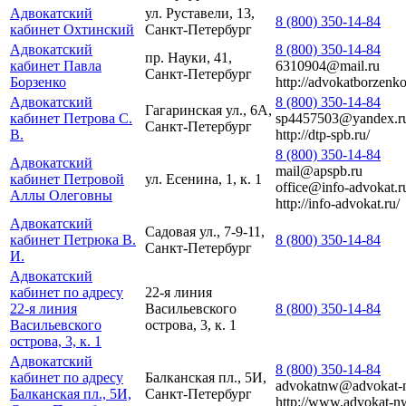
Адвокатский
ул. Руставели, 13,
8 (800) 350-14-84
кабинет Охтинский
Санкт-Петербург
Адвокатский
8 (800) 350-14-84
пр. Науки, 41,
кабинет Павла
6310904@mail.ru
Санкт-Петербург
Борзенко
http://advokatborzenko
Адвокатский
8 (800) 350-14-84
Гагаринская ул., 6А,
кабинет Петрова С.
sp4457503@yandex.r
Санкт-Петербург
В.
http://dtp-spb.ru/
8 (800) 350-14-84
Адвокатский
mail@apspb.ru
кабинет Петровой
ул. Есенина, 1, к. 1
office@info-advokat.r
Аллы Олеговны
http://info-advokat.ru/
Адвокатский
Садовая ул., 7-9-11,
кабинет Петрюка В.
8 (800) 350-14-84
Санкт-Петербург
И.
Адвокатский
кабинет по адресу
22-я линия
22-я линия
Васильевского
8 (800) 350-14-84
Васильевского
острова, 3, к. 1
острова, 3, к. 1
Адвокатский
8 (800) 350-14-84
кабинет по адресу
Балканская пл., 5И,
advokatnw@advokat-n
Балканская пл., 5И,
Санкт-Петербург
http://www.advokat-nw