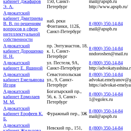
кабинет Джафаров
150, Санкт-
mail@apspb.ru
Э. А.
Петербург
http://www.apspb.ru/
Адвокатский
кабинет Дмитриева
наб. реки
В. В. по решениям
8 (800) 350-14-84
Фонтанки, 112Б,
вопросов в сфере
mail@apspb.ru
Санкт-Петербург
интеллектуальной
собственности
Адвокатский
пр. Энтузиастов, 18,
8 (800) 350-14-84
кабинет Дорошенко
к. 1, Санкт-
nndoroshen@mail.ru
Н. Н.
Петербург
Адвокатский
ул. Пестеля, 9А,
8 (800) 350-14-84
кабинет Е. Яшиной
Санкт-Петербург
http://advokatyashina.r
Адвокатский
Севастопольская
8 (800) 350-14-84
кабинет Емельянова
ул., 9, Санкт-
advokat.emelyanov@g
Игоря
Петербург
https://advokat-emelya
Адвокатский
Богатырский пр.,
8 (800) 350-14-84
кабинет Ермолаев
56, к. 3, Санкт-
1@egolex.ru
М. М.
Петербург
Адвокатский
8 (800) 350-14-84
кабинет Ерофеев К.
Фуражный пер., 3Ж
mail@apspb.ru
Б.
Адвокатский
Невский пр., 151,
8 (800) 350-14-84
кабинет Жильцова