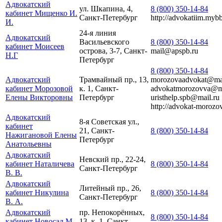
Адвокатский
ул. Шкапина, 4,
8 (800) 350-14-84
кабинет Мищенко И.
Санкт-Петербург
http://advokatiim.mybb
И.
24-я линия
Адвокатский
Васильевского
8 (800) 350-14-84
кабинет Моисеев
острова, 3-7, Санкт-
mail@apspb.ru
Н.Г
Петербург
8 (800) 350-14-84
Адвокатский
Трамвайный пр., 13,
morozovaadvokat@mai
кабинет Морозовой
к. 1, Санкт-
advokatmorozovva@ma
Елены Викторовны
Петербург
uristhelp.spb@mail.ru
http://advokat-morozov
Адвокатский
8-я Советская ул.,
кабинет
21, Санкт-
8 (800) 350-14-84
Нажигановой Елены
Петербург
Анатольевны
Адвокатский
Невский пр., 22-24,
кабинет Наталичева
8 (800) 350-14-84
Санкт-Петербург
В. В.
Адвокатский
Литейный пр., 26,
кабинет Никулина
8 (800) 350-14-84
Санкт-Петербург
В. А.
Адвокатский
пр. Непокорённых,
8 (800) 350-14-84
кабинет Новосад М.
13, к. 1, Санкт-