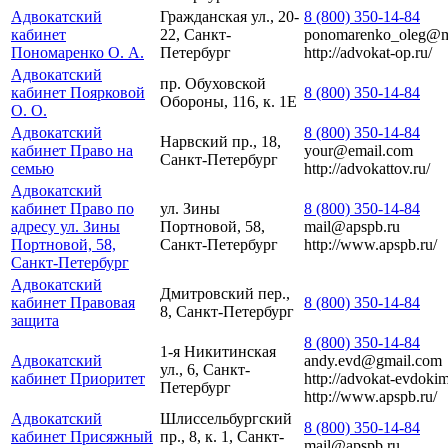
Адвокатский
Гражданская ул., 20-
8 (800) 350-14-84
кабинет
22, Санкт-
ponomarenko_oleg@ma
Пономаренко О. А.
Петербург
http://advokat-op.ru/
Адвокатский
пр. Обуховской
кабинет Поярковой
8 (800) 350-14-84
Обороны, 116, к. 1Е
О. О.
Адвокатский
8 (800) 350-14-84
Нарвский пр., 18,
кабинет Право на
your@email.com
Санкт-Петербург
семью
http://advokattov.ru/
Адвокатский
кабинет Право по
ул. Зины
8 (800) 350-14-84
адресу ул. Зины
Портновой, 58,
mail@apspb.ru
Портновой, 58,
Санкт-Петербург
http://www.apspb.ru/
Санкт-Петербург
Адвокатский
Дмитровский пер.,
кабинет Правовая
8 (800) 350-14-84
8, Санкт-Петербург
защита
8 (800) 350-14-84
1-я Никитинская
Адвокатский
andy.evd@gmail.com
ул., 6, Санкт-
кабинет Приоритет
http://advokat-evdokim
Петербург
http://www.apspb.ru/
Адвокатский
Шлиссельбургский
8 (800) 350-14-84
кабинет Присяжный
пр., 8, к. 1, Санкт-
mail@apspb.ru