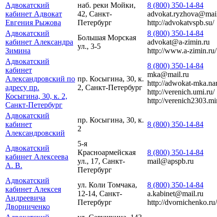
Адвокатский
наб. реки Мойки,
8 (800) 350-14-84
кабинет Адвокат
42, Санкт-
advokat.ryzhova@mail
Евгения Рыжова
Петербург
http://advokatvspb.su/
Адвокатский
8 (800) 350-14-84
Большая Морская
кабинет Александра
advokat@a-zimin.ru
ул., 3-5
Зимина
http://www.a-zimin.ru/
Адвокатский
8 (800) 350-14-84
кабинет
mka@mail.ru
Александровский по
пр. Косыгина, 30, к.
http://adwokat-mka.nar
адресу пр.
2, Санкт-Петербург
http://verenich.umi.ru/
Косыгина, 30, к. 2,
http://verenich2303.mir
Санкт-Петербург
Адвокатский
пр. Косыгина, 30, к.
кабинет
8 (800) 350-14-84
2
Александровский
5-я
Адвокатский
Красноармейская
8 (800) 350-14-84
кабинет Алексеева
ул., 17, Санкт-
mail@apspb.ru
А. В.
Петербург
Адвокатский
ул. Коли Томчака,
8 (800) 350-14-84
кабинет Алексея
12-14, Санкт-
a.kabinet@mail.ru
Андреевича
Петербург
http://dvornichenko.ru/
Дворниченко