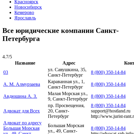
Красноярск
Новосибирск
Кемерово
Ярославль
Все юридические компании Санкт-
Петербурга
4.7/5
Название
Адрес
Кон
ул. Савушкина, 35,
03
8 (800) 350-14-84
Санкт-Петербург
Караванная ул., 1,
А. М. Алмурзаева
8 (800) 350-14-84
Санкт-Петербург
Малая Морская ул.,
Авдюшина А. З.
8 (800) 350-14-84
9, Санкт-Петербург
пр. Просвещения,
8 (800) 350-14-84
Адвокат для Всех
20, Санкт-
support@hostland.ru
Петербург
http://www.jurist-rant.r
Адвокат по адресу
Большая Морская
Большая Морская
8 (800) 350-14-84
ул., 49, Санкт-
ул., 49, Санкт-
http://advocat-spb.info