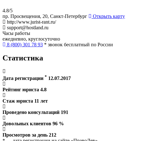
4.8/5
пр. Просвещения, 20, Санкт-Петербург
Открыть карту
http://www.jurist-rant.ru/
support@hostland.ru
Часы работы
ежедневно, круглосуточно
8 (800) 301 78 93
* звонок бесплатный по России
Статистика
*
Дата регистрации
12.07.2017
Рейтинг юриста
4.8
Стаж юриста
11
лет
Проведено консультаций
191
Довольных клиентов
96
%
Просмотров за день
212
* — дата регистрации на сайте «ПравоЛев»