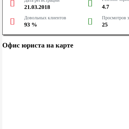
Дата регистрации
ТЮМЕНЬ
4.7
21.03.2018
Довольных клиентов
Просмотров з
СУРГУТ
93
%
25
КРАСНОДАР
Офис юриста на карте
КРАСНОЯРСК
НОВОСИБИРСК
КЕМЕРОВО
ЯРОСЛАВЛЬ