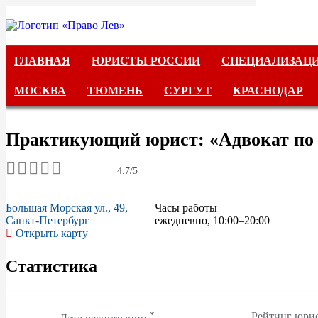
ГЛАВНАЯ
ГЛАВНАЯ
ЮРИСТЫ РОССИИ
СПЕЦИАЛИЗАЦ
ЮРИСТЫ РОССИИ
МОСКВА
ТЮМЕНЬ
СУРГУТ
КРАСНОДАР
СПЕЦИАЛИЗАЦИИ
Практикующий юрист: «Адвокат по а
АВТОРСКОЕ ПРАВО
4.7/5
ГРАЖДАНСКОЕ ПРАВО
Большая Морская ул., 49,
Часы работы
Санкт-Петербург
УГОЛОВНОЕ ПРАВО
ежедневно, 10:00–20:00
Открыть карту
САНКТ-ПЕТЕРБУРГ
Статистика
МОСКВА
*
Рейтинг юри