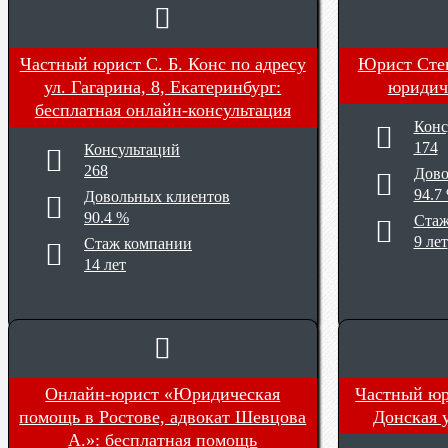
Частный юрист С. Б. Конс по адресу
Юрист Степ
ул. Гагарина, 8, Екатеринбург
:
юридич
бесплатная онлайн-консультация
Конс
174
Консультаций
268
Дово
94.7
Довольных клиентов
90.4 %
Стаж
9 лет
Стаж компании
14 лет
Онлайн-юрист «Юридическая
Частный юр
помощь в Ростове, адвокат Шевцова
Донская 
А.»
: бесплатная помощь