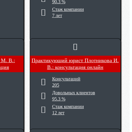
90.3 %
Стаж компании
7 лет
 М. В.
:
Практикующий юрист Плотникова И.
ация
В.
: консультация онлайн
Консультаций
205
Довольных клиентов
95.3 %
Стаж компании
12 лет