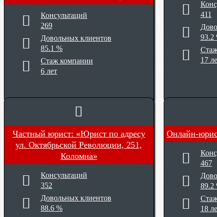
Конс
411
Консультаций
269
Дово
93.2
Довольных клиентов
85.1 %
Стаж
17 л
Стаж компании
6 лет
Частный юрист: «Юрист по адресу
Онлайн-юрис
ул. Октябрьской Революции, 251,
Конс
Коломна»
467
Консультаций
Дово
352
89.2
Довольных клиентов
Стаж
88.6 %
18 л