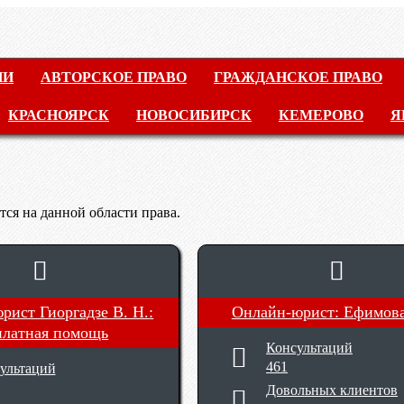
ИИ
АВТОРСКОЕ ПРАВО
ГРАЖДАНСКОЕ ПРАВО
КРАСНОЯРСК
НОВОСИБИРСК
КЕМЕРОВО
Я
ся на данной области права.
рист Гиоргадзе В. Н.
:
Онлайн-юрист: Ефимова 
платная помощь
Консультаций
461
ультаций
Довольных клиентов