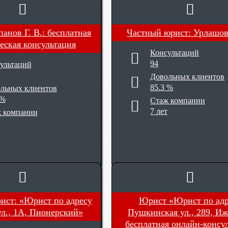
анов Г. В.
: бесплатная
Частный юрист: Урлашов
еская консультация
Консультаций
94
ультаций
Довольных клиентов
85.3 %
льных клиентов
 %
Стаж компании
7 лет
 компании
ист: «Юрист по адресу
Юрист «Юрист по адр
ул., 1А, Пионерский»
Пушкинская ул., 289, И
бесплатная онлайн-консу