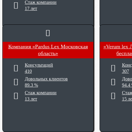
Стаж компании
17 лет
Компания «Pardus Lex Московская
«Verum lex 
область»
беспла
Консультаций
Конс
410
307
Довольных клиентов
Дово
89.3 %
94.4
Стаж компании
Стаж
13 лет
15 л