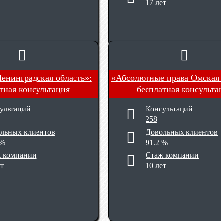
17 лет
Ленинградская область»:
«Абсолютные права Омская 
тная консультация
бесплатная консульта
ультаций
Консультаций
258
льных клиентов
Довольных клиентов
 %
91.2 %
 компании
Стаж компании
ет
10 лет