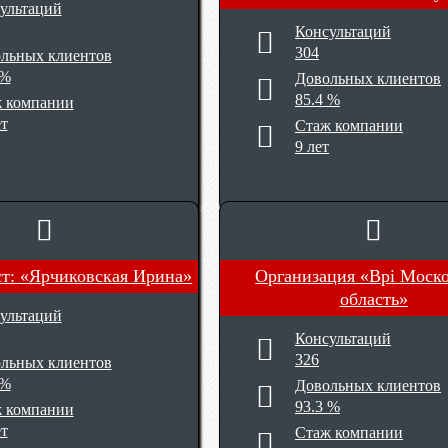
ультаций
Консультаций
304
льных клиентов
 %
Довольных клиентов
85.4 %
 компании
ет
Стаж компании
9 лет
т: «Ярчиковская Ирина»
Организация «Bpi Моск
область»
ультаций
Консультаций
326
льных клиентов
 %
Довольных клиентов
93.3 %
 компании
ет
Стаж компании