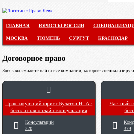
ГЛАВНАЯ
ГЛАВНАЯ
ЮРИСТЫ РОССИИ
СПЕЦИАЛИЗАЦ
ЮРИСТЫ РОССИИ
МОСКВА
ТЮМЕНЬ
СУРГУТ
КРАСНОДАР
СПЕЦИАЛИЗАЦИИ
Договорное право
АВТОРСКОЕ ПРАВО
Здесь вы сможете найти все компании, которые специализируют
ГРАЖДАНСКОЕ ПРАВО
УГОЛОВНОЕ ПРАВО
Практикующий юрист Булатов Н. А.
:
Частный ю
САНКТ-ПЕТЕРБУРГ
бесплатная онлайн-консультация
бес
Консультаций
Конс
МОСКВА
220
379