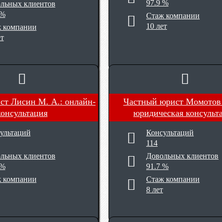
97.9 %
льных клиентов
 %
Стаж компании
10 лет
 компании
ет
ст Лисин М. А.
: онлайн-
Частный юрист Момотов
консультация
юридическая консульт
ультаций
Консультаций
114
льных клиентов
Довольных клиентов
 %
91.7 %
 компании
Стаж компании
8 лет