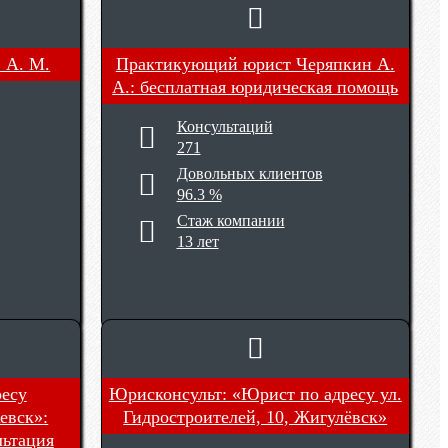
 А. М.
Практикующий юрист Черяпкин А.
А.
: бесплатная юридическая помощь
Консультаций
271
Довольных клиентов
96.3 %
Стаж компании
13 лет
есу
Юрисконсульт: «Юрист по адресу ул.
жевск»
:
Гидростроителей, 10, Жигулёвск»
льтация