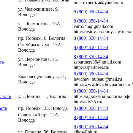
urist-expertiza@yandex.ru
ул. Челюскинцев, 9,
8 (800) 350-14-84
Вологда
8 (800) 350-14-84
ул. Лермонтова, 15А,
euro545@gmail.com
Вологда
http://rostov-na-dony-law.ulcra
пр. Победы, 6, Вологда
8 (800) 350-14-84
Октябрьская ул., 13А,
8 (800) 350-14-84
Вологда
8 (800) 350-14-84
ул. Лермонтова, 15,
ть
zspartners35@gmail.com
Вологда
http://zspartners.ru/
8 (800) 350-14-84
Благовещенская ул., 21,
levichev_bureau@mail.ru
Вологда
http://www.levichevpartners.ru/
8 (800) 350-14-84
ласть
ул. Ленина, 11, Вологда
https://адвокаты-вологда.рф/
http://adv35.ru/
асть
пр. Победы, 33, Вологда
8 (800) 350-14-84
Советский пр., 12А,
8 (800) 350-14-84
Вологда
8 (800) 350-14-84
ул. Герцена, 56, Вологда
alkes@bk.ru