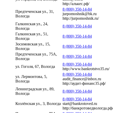
http://алькес.рф/
8 (800) 350-14-84
Предтеченская ул., 31,
jurpomoshnik@bk.ru
Вологда
http://jurpomoshnik.ru/
Галкинская ул., 24,
8 (800) 350-14-84
Вологда
Галкинская ул., 51,
8 (800) 350-14-84
Вологда
Зосимовская ул., 15,
8 (800) 350-14-84
Вологда
Предтеченская ул., 75А,
8 (800) 350-14-84
Вологда
8 (800) 350-14-84
ул. Гоголя, 67, Вологда
http://www.bankrotstvo35.ru/
8 (800) 350-14-84
ул. Лермонтова, 5,
audit_finance@inbox.ru
Вологда
http://аудит-финанс35.рф/
Ленинградская ул., 89,
8 (800) 350-14-84
Вологда
8 (800) 350-14-84
Козлёнская ул., 3, Вологда
start@bankrotoved.ru
http://банкротоведвологда.рф