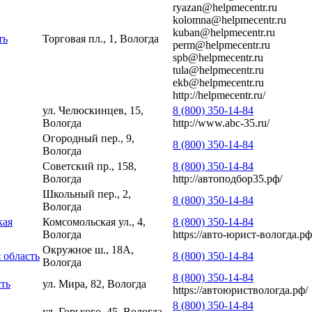
ryazan@helpmecentr.ru
kolomna@helpmecentr.ru
kuban@helpmecentr.ru
ть
Торговая пл., 1, Вологда
perm@helpmecentr.ru
spb@helpmecentr.ru
tula@helpmecentr.ru
ekb@helpmecentr.ru
http://helpmecentr.ru/
ул. Челюскинцев, 15,
8 (800) 350-14-84
Вологда
http://www.abc-35.ru/
Огородный пер., 9,
8 (800) 350-14-84
Вологда
Советский пр., 158,
8 (800) 350-14-84
Вологда
http://автоподбор35.рф/
Школьный пер., 2,
8 (800) 350-14-84
Вологда
кая
Комсомольская ул., 4,
8 (800) 350-14-84
Вологда
https://авто-юрист-вологда.рф
Окружное ш., 18А,
 область
8 (800) 350-14-84
Вологда
8 (800) 350-14-84
сть
ул. Мира, 82, Вологда
https://автоюриствологда.рф/
8 (800) 350-14-84
ул. Горького, 45, Вологда