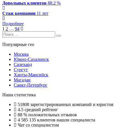
Довольных клиентов
88.2 %
Стаж компании
11 лет
Подробнее
Навигация
1
2
…
94
Search
по
Search
for:
записям
Популярные гео
Москва
Южно-Сахалинск
Салехард
Сургут
Ханты-Мансийск
Магадан
Санкт-Петербург
Наша статистика
51808
зарегистрированных компаний и юристов
4.5
средний рейтинг
88 %
положительных отзывов
4 585 135
клиентов нашли специалиста
Чат со специалистом