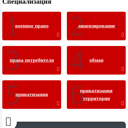
Специализация
военное право
лицензирование
права потребителя
обман
приватизация
приватизация
территории