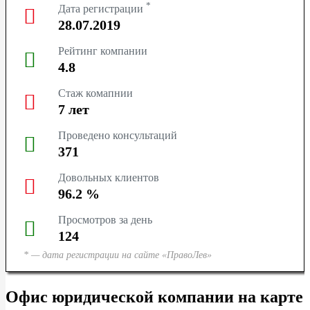
*
ТЮМЕНЬ
Дата регистрации
28.07.2019
СУРГУТ
Рейтинг компании
4.8
КРАСНОДАР
Стаж комапнии
7
лет
КРАСНОЯРСК
Проведено консультаций
НОВОСИБИРСК
371
Довольных клиентов
КЕМЕРОВО
96.2
%
ЯРОСЛАВЛЬ
Просмотров за день
124
* — дата регистрации на сайте «ПравоЛев»
Офис юридической компании на карте