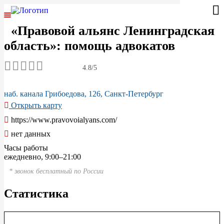
«Правовой альянс Ленинградская
ГЛАВНАЯ
область»: помощь адвокатов
ЮРИСТЫ РОССИИ
4.8/5
СПЕЦИАЛИЗАЦИИ
наб. канала Грибоедова, 126, Санкт-Петербург
Открыть карту
АВТОРСКОЕ ПРАВО
https://www.pravovoialyans.com/
ГРАЖДАНСКОЕ ПРАВО
нет данных
Часы работы
УГОЛОВНОЕ ПРАВО
ежедневно, 9:00–21:00
* звонок бесплатный по России
САНКТ-ПЕТЕРБУРГ
Статистика
МОСКВА