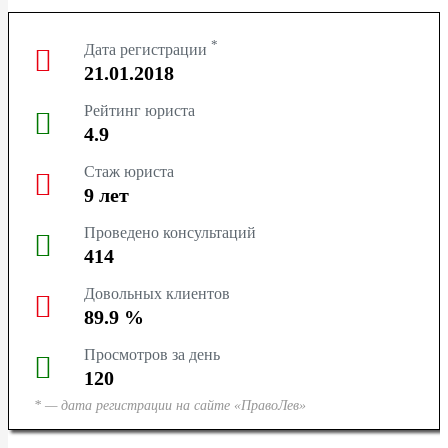
ТЮМЕНЬ
*
Дата регистрации
СУРГУТ
21.01.2018
Рейтинг юриста
КРАСНОДАР
4.9
КРАСНОЯРСК
Стаж юриста
9
лет
НОВОСИБИРСК
Проведено консультаций
414
КЕМЕРОВО
Довольных клиентов
ЯРОСЛАВЛЬ
89.9
%
Просмотров за день
120
* — дата регистрации на сайте «ПравоЛев»