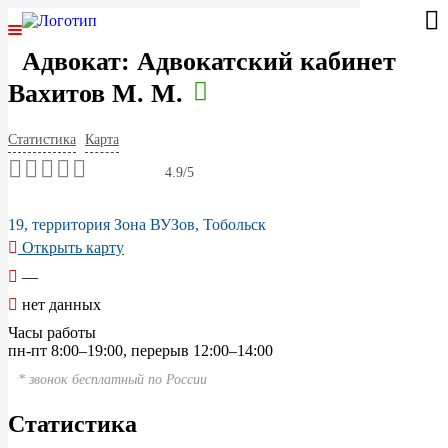
Адвокат: Адвокатский кабинет
ГЛАВНАЯ
Вахитов М. М.
ЮРИСТЫ РОССИИ
Статистика
Карта
СПЕЦИАЛИЗАЦИИ
4.9/5
АВТОРСКОЕ ПРАВО
19, территория Зона ВУЗов, Тобольск
Открыть карту
ГРАЖДАНСКОЕ ПРАВО
—
нет данных
УГОЛОВНОЕ ПРАВО
Часы работы
пн-пт 8:00–19:00, перерыв 12:00–14:00
САНКТ-ПЕТЕРБУРГ
* звонок бесплатный по России
МОСКВА
Статистика