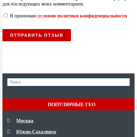
для последующих моих комментариев.
Я принимаю
условия политики конфиденциальности
SEAR
Search
for:
ПОПУЛЯРНЫЕ ГЕО
Москва
Южно-Сахалинск