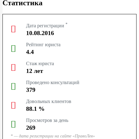
Статистика
ТЮМЕНЬ
СУРГУТ
*
Дата регистрации
10.08.2016
КРАСНОДАР
Рейтинг юриста
КРАСНОЯРСК
4.4
Стаж юриста
НОВОСИБИРСК
12
лет
КЕМЕРОВО
Проведено консультаций
379
ЯРОСЛАВЛЬ
Довольных клиентов
88.1
%
Просмотров за день
269
* — дата регистрации на сайте «ПравоЛев»