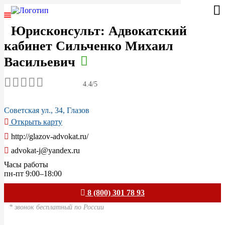
Юрисконсульт: Адвокатский
ГЛАВНАЯ
кабинет Сильченко Михаил
ЮРИСТЫ РОССИИ
Васильевич
СПЕЦИАЛИЗАЦИИ
4.4/5
АВТОРСКОЕ ПРАВО
Советская ул., 34, Глазов
Открыть карту
ГРАЖДАНСКОЕ ПРАВО
http://glazov-advokat.ru/
advokat-j@yandex.ru
УГОЛОВНОЕ ПРАВО
Часы работы
пн-пт 9:00–18:00
САНКТ-ПЕТЕРБУРГ
8 (800) 301 78 93
МОСКВА
* звонок бесплатный по России