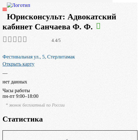
Юрисконсульт: Адвокатский
ГЛАВНАЯ
кабинет Санчаева Ф. Ф.
ЮРИСТЫ РОССИИ
4.4/5
СПЕЦИАЛИЗАЦИИ
Фестивальная ул., 5, Стерлитамак
Открыть карту
АВТОРСКОЕ ПРАВО
—
ГРАЖДАНСКОЕ ПРАВО
нет данных
Часы работы
пн-пт 9:00–18:00
УГОЛОВНОЕ ПРАВО
* звонок бесплатный по России
САНКТ-ПЕТЕРБУРГ
Статистика
МОСКВА