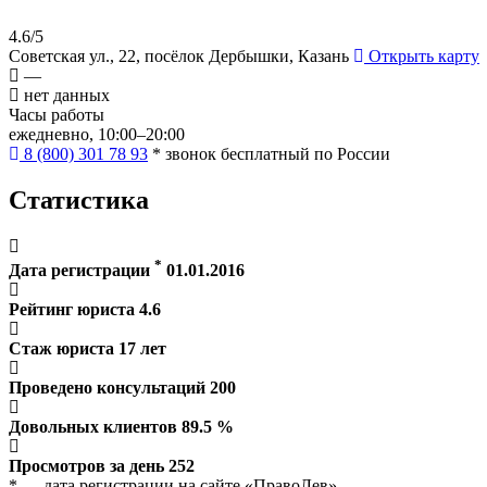
4.6/5
Советская ул., 22, посёлок Дербышки, Казань
Открыть карту
—
нет данных
Часы работы
ежедневно, 10:00–20:00
8 (800) 301 78 93
* звонок бесплатный по России
Статистика
*
Дата регистрации
01.01.2016
Рейтинг юриста
4.6
Стаж юриста
17
лет
Проведено консультаций
200
Довольных клиентов
89.5
%
Просмотров за день
252
* — дата регистрации на сайте «ПравоЛев»