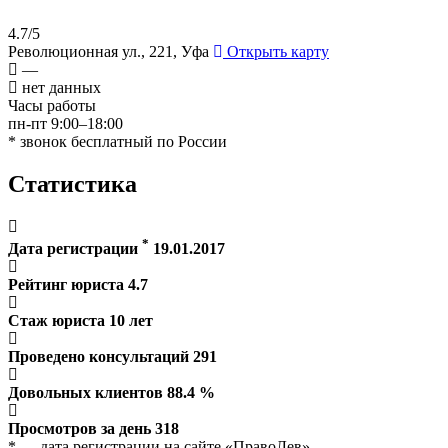
4.7/5
Революционная ул., 221, Уфа
Открыть карту
—
нет данных
Часы работы
пн-пт 9:00–18:00
* звонок бесплатный по России
Статистика
*
Дата регистрации
19.01.2017
Рейтинг юриста
4.7
Стаж юриста
10
лет
Проведено консультаций
291
Довольных клиентов
88.4
%
Просмотров за день
318
* — дата регистрации на сайте «ПравоЛев»