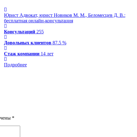
Юрист Адвокат, юрист Новиков М. М., Беломесцев Д. В.
:
бесплатная онлайн-консультация
Консультаций
255
Довольных клиентов
87.5 %
Стаж компании
14 лет
Подробнее
ечены
*