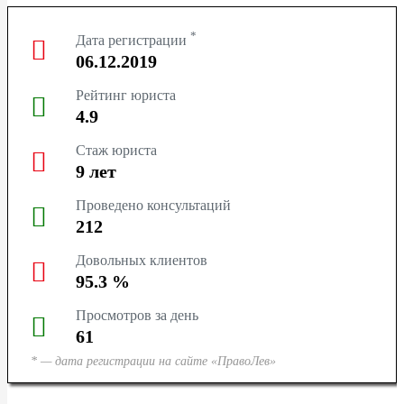
ТЮМЕНЬ
*
Дата регистрации
СУРГУТ
06.12.2019
Рейтинг юриста
КРАСНОДАР
4.9
КРАСНОЯРСК
Стаж юриста
9
лет
НОВОСИБИРСК
Проведено консультаций
212
КЕМЕРОВО
Довольных клиентов
95.3
%
ЯРОСЛАВЛЬ
Просмотров за день
61
* — дата регистрации на сайте «ПравоЛев»