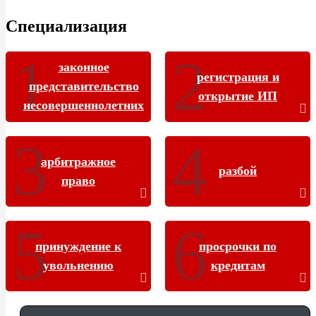
Специализация
законное
регистрация и
представительство
открытие ИП
несовершеннолетних
арбитражное
разбой
право
принуждение к
просрочки по
увольнению
кредитам