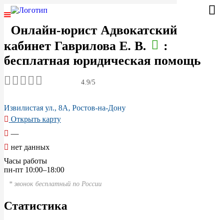
Онлайн-юрист Адвокатский
ГЛАВНАЯ
кабинет Гаврилова Е. В.
:
ЮРИСТЫ РОССИИ
бесплатная юридическая помощь
СПЕЦИАЛИЗАЦИИ
4.9/5
АВТОРСКОЕ ПРАВО
Извилистая ул., 8А, Ростов-на-Дону
Открыть карту
ГРАЖДАНСКОЕ ПРАВО
—
нет данных
УГОЛОВНОЕ ПРАВО
Часы работы
пн-пт 10:00–18:00
САНКТ-ПЕТЕРБУРГ
* звонок бесплатный по России
МОСКВА
Статистика