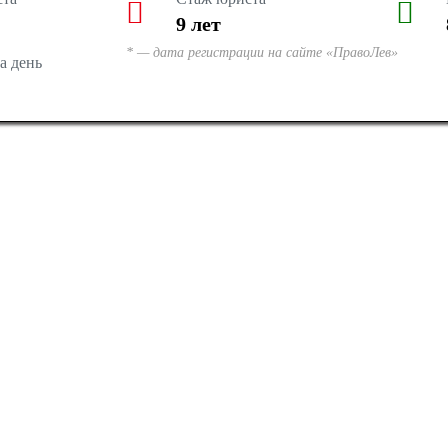
9
лет
* — дата регистрации на сайте «ПравоЛев»
а день