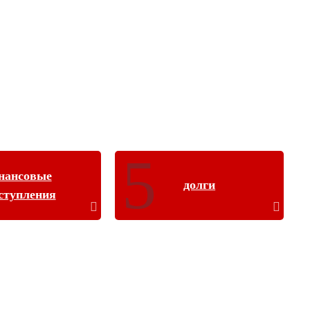
нансовые
долги
ступления