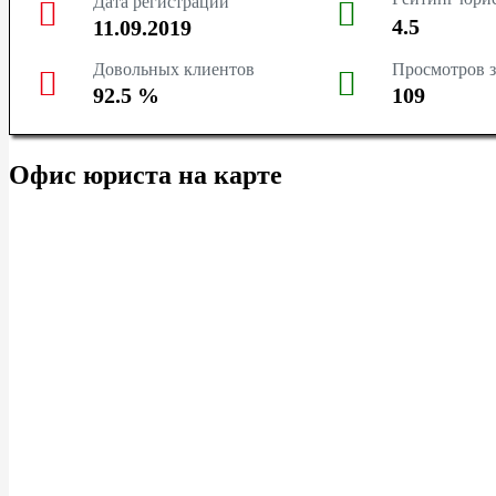
Дата регистрации
ТЮМЕНЬ
4.5
11.09.2019
СУРГУТ
Довольных клиентов
Просмотров з
92.5
%
109
КРАСНОДАР
Офис юриста на карте
КРАСНОЯРСК
НОВОСИБИРСК
КЕМЕРОВО
ЯРОСЛАВЛЬ