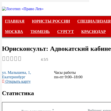
ГЛАВНАЯ
ГЛАВНАЯ
ЮРИСТЫ РОССИИ
СПЕЦИАЛИЗАЦ
ЮРИСТЫ РОССИИ
МОСКВА
ТЮМЕНЬ
СУРГУТ
КРАСНОДАР
СПЕЦИАЛИЗАЦИИ
Юрисконсульт: Адвокатский кабинет
АВТОРСКОЕ ПРАВО
4.5/5
ГРАЖДАНСКОЕ ПРАВО
ул. Малышева, 1,
Часы работы
Екатеринбург
УГОЛОВНОЕ ПРАВО
пн-пт 9:00–18:00
Открыть карту
САНКТ-ПЕТЕРБУРГ
Статистика
МОСКВА
*
Рейтинг юри