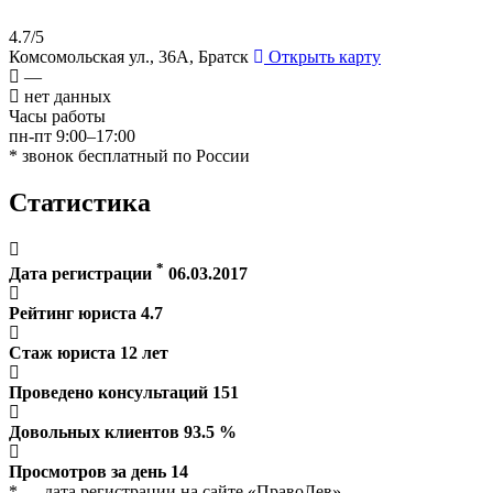
4.7/5
Комсомольская ул., 36А, Братск
Открыть карту
—
нет данных
Часы работы
пн-пт 9:00–17:00
* звонок бесплатный по России
Статистика
*
Дата регистрации
06.03.2017
Рейтинг юриста
4.7
Стаж юриста
12
лет
Проведено консультаций
151
Довольных клиентов
93.5
%
Просмотров за день
14
* — дата регистрации на сайте «ПравоЛев»