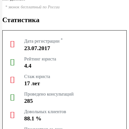
ТЮМЕНЬ
* звонок бесплатный по России
СУРГУТ
Статистика
КРАСНОДАР
*
Дата регистрации
КРАСНОЯРСК
23.07.2017
Рейтинг юриста
НОВОСИБИРСК
4.4
КЕМЕРОВО
Стаж юриста
17
лет
ЯРОСЛАВЛЬ
Проведено консультаций
285
Довольных клиентов
88.1
%