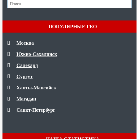
SEAR
Search
for:
ПОПУЛЯРНЫЕ ГЕО
Москва
Южно-Сахалинск
Салехард
Сургут
Ханты-Мансийск
Магадан
Санкт-Петербург