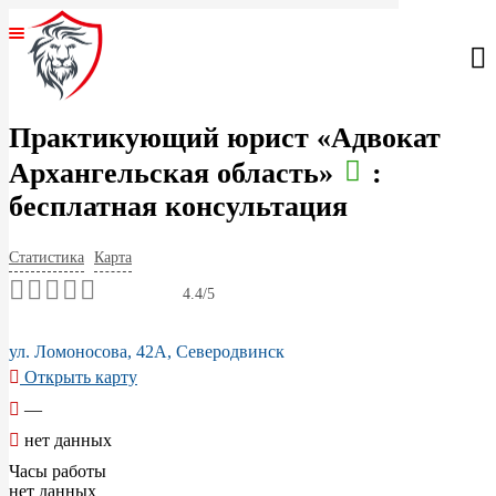
ГЛАВНАЯ
ЮРИСТЫ РОССИИ
Практикующий юрист «Адвокат
Архангельская область»
:
СПЕЦИАЛИЗАЦИИ
бесплатная консультация
АВТОРСКОЕ ПРАВО
Статистика
Карта
ГРАЖДАНСКОЕ ПРАВО
4.4/5
УГОЛОВНОЕ ПРАВО
ул. Ломоносова, 42А, Северодвинск
Открыть карту
САНКТ-ПЕТЕРБУРГ
—
нет данных
МОСКВА
Часы работы
нет данных