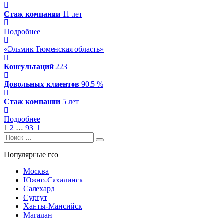
Стаж компании
11 лет
Подробнее
«Эльмик Тюменская область»
Консультаций
223
Довольных клиентов
90.5 %
Стаж компании
5 лет
Подробнее
Навигация
1
2
…
93
Search
по
Search
for:
записям
Популярные гео
Москва
Южно-Сахалинск
Салехард
Сургут
Ханты-Мансийск
Магадан